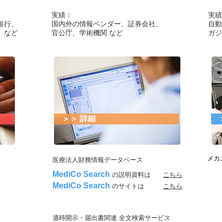
実績：
実績
銀行、
国内外の情報ベンダー、証券会社、
自動
 など
​官公庁、学術機関 など
​ガ
＞＞ 詳細
＞
メカ
医療法人財務情報データベース
MediCo Search
の説明資料は
こちら
MediCo Search
のサイトは
こちら
適時開示・届出書関連 全文検索サービス