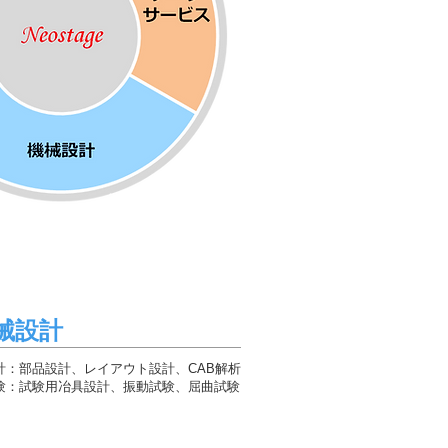
械設計
計：部品設計、レイアウト設計、CAB解析
験：試験用冶具設計、振動試験、屈曲試験